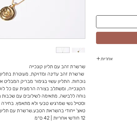
אחריות
שרשרת זהב עם תליון קונכייה
ובר בדיקת איכות מוקפדת .
שרשרת זהב עדינה ומדויקת, מעוטרת בתליון ק
נוכחות. התליון עשוי בגימור מבריק המבליט א
צר למשך 12 חודשים .
הקונכייה, ומשתלב בצורה הרמונית עם כל לוק
נוחה ללבישה, מתאימה לשילובים עם שכבות נו
וסטייל נשי שמרגיש טבעי ולא מתאמץ. בחירה
12 חודשי אחריות | 42 ס״מ