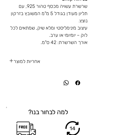
שרשרת עשויה מכסף טהור 925, עם
תליון מעודן בגודל 5 מ"מ המשובץ בזרקון
נוצץ.
עיצוב מינימליסטי ומלא שיק, שמתאים לכל
לוק – יומיומי או ערב.
אורך השרשרת: 42 ס"מ.
אחריות למוצר
אחריות ואיכות ללא פשרות
אנחנו עומדים מאחורי כל פריט שנוצר באהבה
ובקפידה.
התכשיט מגיע עם אחריות לשנה – לא כולל שברים או
נזקים משימוש לא תקין – כי חשוב לנו שתיהני ממנו
לאורך זמן בלב שקט.
.
האיכות, השירות והאמון – זה הסטנדרט שלנו.
למה לבחור בנו?
14