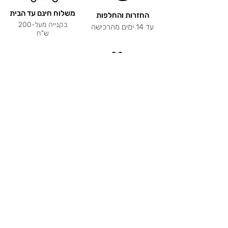
משלוח חינם עד הבית
החזרות והחלפות
בקנייה מעל-200
עד 14 ימים מהרכישה
ש"ח
אחריות ל-12 חודשים
תשלום מאובטח
על כל המוצרים!
קניה בטוחה וקלה
שירות לקוחות
מהיר, נוח ואישי
תכשיטים בעיצוב
אישי ריקי קולקשיין
דברו איתנו בוצאפ וברשתות