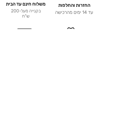
משלוח חינם עד הבית
החזרות והחלפות
בקנייה מעל-200
עד 14 ימים מהרכישה
ש"ח
אחריות ל-12 חודשים
תשלום מאובטח
על כל המוצרים!
קניה בטוחה וקלה
שירות לקוחות
מהיר, נוח ואישי
תכשיטים בעיצוב
אישי ריקי קולקשיין
דברו איתנו בוצאפ וברשתות