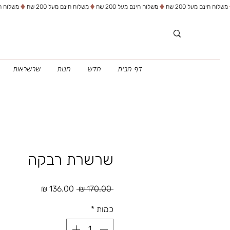
דף הבית
חדש
חנות
שרשראות
שרשרת רבקה
מחיר
מחיר
 ‏170.00 ‏₪ 
רגיל
מבצע
כמות
*