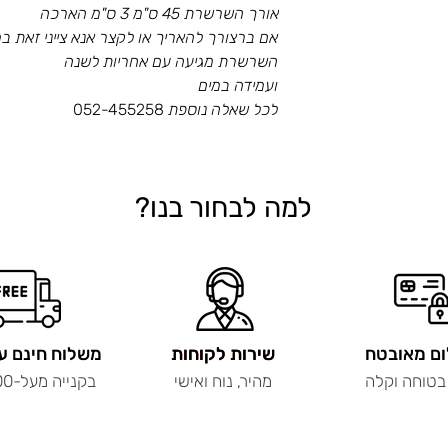
אורך השרשרת 45 ס"מ 3 ס"מ הארכה
instructions. This is als
I’m a Return and Refund 
product special and how 
אם ברצורך להאריך או לקצר אנא צייני זאת 
customers know what to d
item. Buyers like to know
השרשרת מגיעה עם אחריות לשנה
purchase. Having a stra
purchase, so give them a
ועמידה במים
a great way to build tru
can buy with confidence
can buy with confidence
לכל שאלה נוספת
052-455258
למה לבחור בנו?
ם מאובטח
שירות לקוחות
שירות לקוחות
משלוח חינם ע
בטוחה וקלה
מהיר, נוח ואישי
בקנייה מעל-200 ש"ח